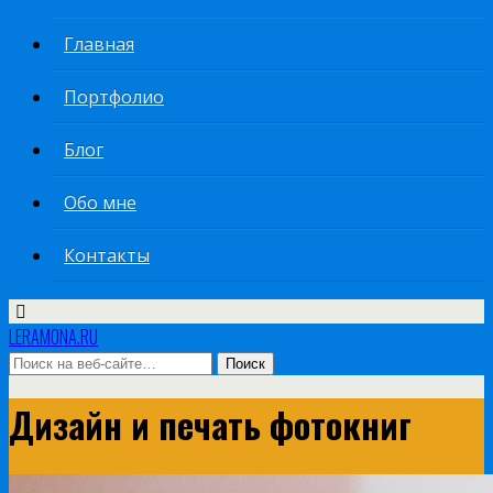
Главная
Портфолио
Блог
Обо мне
Контакты
LERAMONA.RU
Дизайн и печать фотокниг