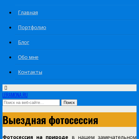
Главная
Портфолио
Блог
Обо мне
Контакты
LERAMONA.RU
Выездная фотосессия
Фотосессия на природе
в нашем замечательном