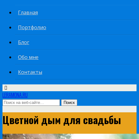
Главная
Портфолио
Блог
Обо мне
Контакты
LERAMONA.RU
Цветной дым для свадьбы